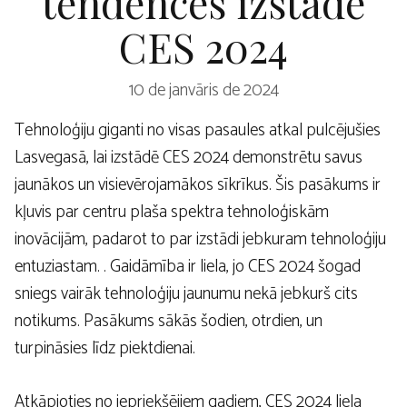
tendences izstādē
CES 2024
10 de janvāris de 2024
Tehnoloģiju giganti no visas pasaules atkal pulcējušies
Lasvegasā, lai izstādē CES 2024 demonstrētu savus
jaunākos un visievērojamākos sīkrīkus. Šis pasākums ir
kļuvis par centru plaša spektra tehnoloģiskām
inovācijām, padarot to par izstādi jebkuram tehnoloģiju
entuziastam. . Gaidāmība ir liela, jo CES 2024 šogad
sniegs vairāk tehnoloģiju jaunumu nekā jebkurš cits
notikums. Pasākums sākās šodien, otrdien, un
turpināsies līdz piektdienai.
Atkāpjoties no iepriekšējiem gadiem, CES 2024 liela