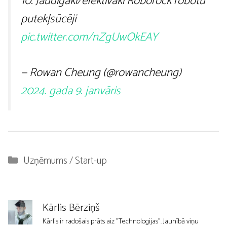
10. Jaudīgāki/efektīvāki Roborock robotu
putekļsūcēji
pic.twitter.com/nZgUwOkEAY
— Rowan Cheung (@rowancheung)
2024. gada 9. janvāris
Kategorijas
Uzņēmums / Start-up
Kārlis Bērziņš
Kārlis ir radošais prāts aiz "Technologijas". Jaunībā viņu