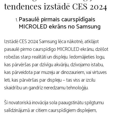
tendences izstādē CES 2024
Pasaulē pirmais caurspīdīgais
MICROLED ekrāns no Samsung
Izstādē CES 2024 Samsung lēca nākotnē, atklājot
pasaulē pirmo caurspīdīgo MICROLED ekrānu, dzēšot
robežas starp realitāti un displeju. Iedomājieties logu,
kas pārvēršas par dzīvīgu akvāriju, dzīvojamo istabu,
kas pārveidota par muzeju ar dinozauriem, vai virtuves
leti, kas pārvēršas par displeju — tas viss ar izcilu
skaidrību un gandrīz neredzamu tehnoloģiju.
Šī novatoriskā inovācija sola paaugstinātu spilgtumu
salīdzinājumā ar citiem caurspīdīgiem displejiem,