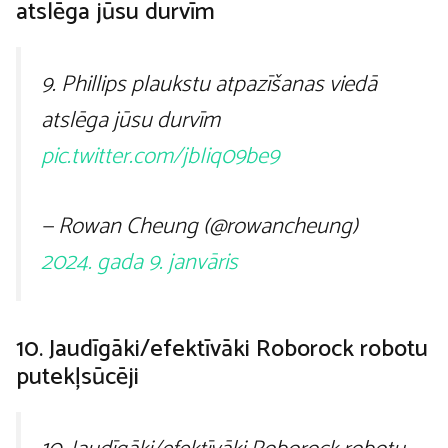
atslēga jūsu durvīm
9. Phillips plaukstu atpazīšanas viedā
atslēga jūsu durvīm
pic.twitter.com/jbIiq09be9
— Rowan Cheung (@rowancheung)
2024. gada 9. janvāris
10. Jaudīgāki/efektīvāki Roborock robotu
putekļsūcēji