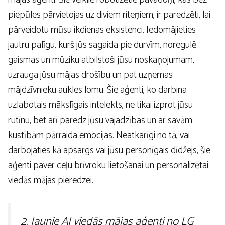
piepūles pārvietojas uz diviem riteņiem, ir paredzēti, lai
pārveidotu mūsu ikdienas eksistenci. Iedomājieties
jautru palīgu, kurš jūs sagaida pie durvīm, noregulē
gaismas un mūziku atbilstoši jūsu noskaņojumam,
uzrauga jūsu mājas drošību un pat uzņemas
mājdzīvnieku aukles lomu. Šie aģenti, ko darbina
uzlabotais mākslīgais intelekts, ne tikai izprot jūsu
rutīnu, bet arī paredz jūsu vajadzības un ar savām
kustībām pārraida emocijas. Neatkarīgi no tā, vai
darbojaties kā apsargs vai jūsu personīgais dīdžejs, šie
aģenti paver ceļu brīvroku lietošanai un personalizētai
viedās mājas pieredzei.
2. Jaunie AI viedās mājas aģenti no LG