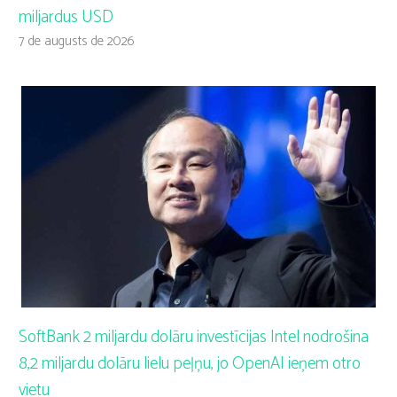
miljardus USD
7 de augusts de 2026
SoftBank 2 miljardu dolāru investīcijas Intel nodrošina
8,2 miljardu dolāru lielu peļņu, jo OpenAI ieņem otro
vietu