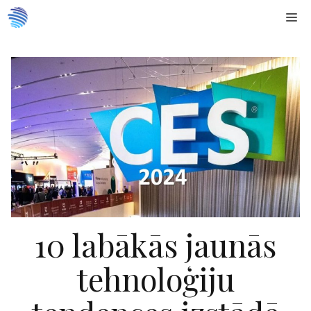
Doties
Me
uz
saturu
10 labākās jaunās
tehnoloģiju