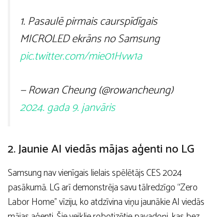
1. Pasaulē pirmais caurspīdīgais
MICROLED ekrāns no Samsung
pic.twitter.com/mie01Hvw1a
— Rowan Cheung (@rowancheung)
2024. gada 9. janvāris
2. Jaunie AI viedās mājas aģenti no LG
Samsung nav vienīgais lielais spēlētājs CES 2024
pasākumā. LG arī demonstrēja savu tālredzīgo “Zero
Labor Home” vīziju, ko atdzīvina viņu jaunākie AI viedās
mājas aģenti. Šie veiklie robotizētie pavadoņi, kas bez