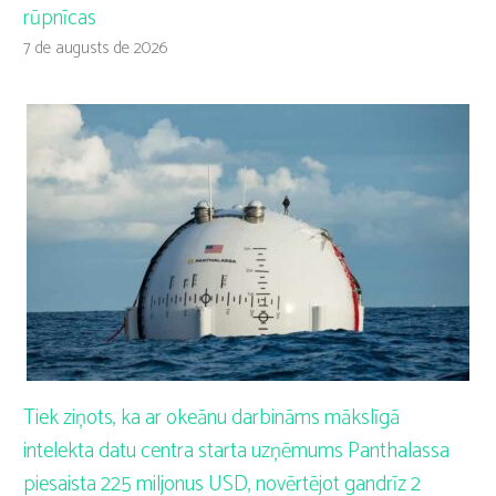
rūpnīcas
7 de augusts de 2026
Tiek ziņots, ka ar okeānu darbināms mākslīgā
intelekta datu centra starta uzņēmums Panthalassa
piesaista 225 miljonus USD, novērtējot gandrīz 2