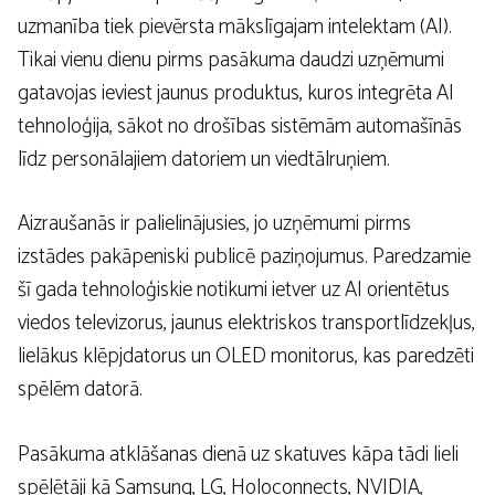
uzmanība tiek pievērsta mākslīgajam intelektam (AI).
Tikai vienu dienu pirms pasākuma daudzi uzņēmumi
gatavojas ieviest jaunus produktus, kuros integrēta AI
tehnoloģija, sākot no drošības sistēmām automašīnās
līdz personālajiem datoriem un viedtālruņiem.
Aizraušanās ir palielinājusies, jo uzņēmumi pirms
izstādes pakāpeniski publicē paziņojumus. Paredzamie
šī gada tehnoloģiskie notikumi ietver uz AI orientētus
viedos televizorus, jaunus elektriskos transportlīdzekļus,
lielākus klēpjdatorus un OLED monitorus, kas paredzēti
spēlēm datorā.
Pasākuma atklāšanas dienā uz skatuves kāpa tādi lieli
spēlētāji kā Samsung, LG, Holoconnects, NVIDIA,