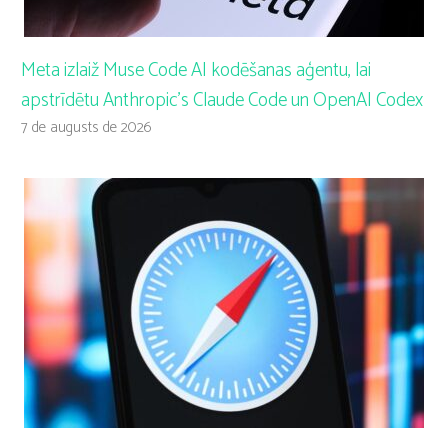
Meta izlaiž Muse Code AI kodēšanas aģentu, lai
apstrīdētu Anthropic’s Claude Code un OpenAI Codex
7 de augusts de 2026