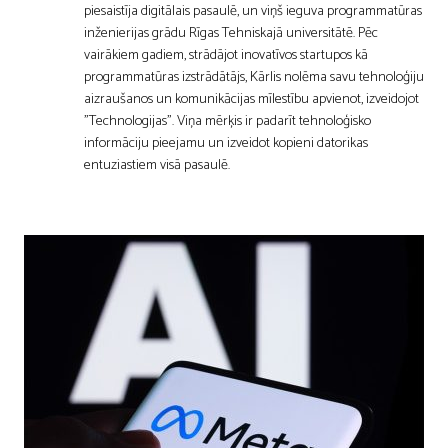
piesaistīja digitālais pasaulē, un viņš ieguva programmatūras
inženierijas grādu Rīgas Tehniskajā universitātē. Pēc
vairākiem gadiem, strādājot inovatīvos startupos kā
programmatūras izstrādātājs, Kārlis nolēma savu tehnoloģiju
aizraušanos un komunikācijas mīlestību apvienot, izveidojot
"Technologijas". Viņa mērķis ir padarīt tehnoloģisko
informāciju pieejamu un izveidot kopieni datorikas
entuziastiem visā pasaulē.