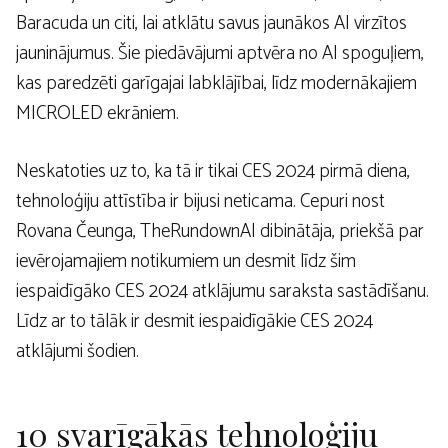
Baracuda un citi, lai atklātu savus jaunākos AI virzītos
jauninājumus. Šie piedāvājumi aptvēra no AI spoguļiem,
kas paredzēti garīgajai labklājībai, līdz modernākajiem
MICROLED ekrāniem.
Neskatoties uz to, ka tā ir tikai CES 2024 pirmā diena,
tehnoloģiju attīstība ir bijusi neticama. Cepuri nost
Rovana Čeunga, TheRundownAI dibinātāja, priekšā par
ievērojamajiem notikumiem un desmit līdz šim
iespaidīgāko CES 2024 atklājumu saraksta sastādīšanu.
Līdz ar to tālāk ir desmit iespaidīgākie CES 2024
atklājumi šodien.
10 svarīgākās tehnoloģiju